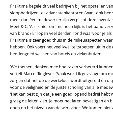
PraKtima begeleidt veel bedrijven bij het opstellen van
sloopbedrijven tot advocatenkantoren (want ook bedreig
meer dan één medewerker zijn verplicht deze inventaris
Meet & C. ‘Als ik hier om me heen kijk: is het pand v
van brand? Er lopen veel derden rond waarvoor je als
PraKtima is zeer goed thuis in de milieuaspecten wa
hebben. Ook voert het veel kwaliteitstoetsen uit in de 
beddengoed wassen van hotels en ziekenhuizen.
‘We toetsen, denken mee hoe zaken verbeterd kunnen 
vertelt Marco Ringlever. ‘Vaak word ik gevraagd om mee
zorgen dat het op de werkvloer wordt uitgerold en uit
voor de veiligheid en de juiste scholing van alle medew
‘Het kan best zijn dat je een goed lopend bedrijf hebt 
graag de feiten zien. Je moet het laten bevestigen en bl
doen op het niveau van de werkvloer. We komen niet 