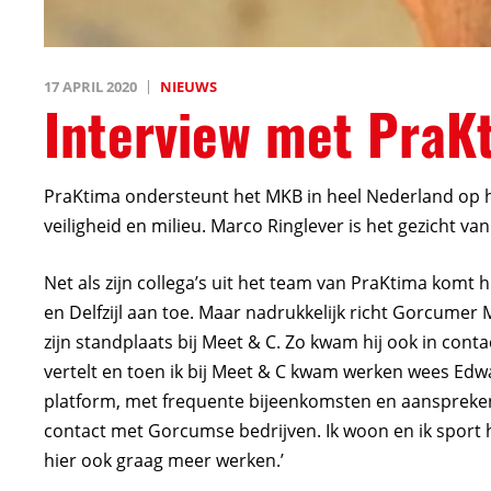
17 APRIL 2020
NIEUWS
Interview met PraK
PraKtima ondersteunt het MKB in heel Nederland op het
veiligheid en milieu. Marco Ringlever is het gezicht v
Net als zijn collega’s uit het team van PraKtima komt hi
en Delfzijl aan toe. Maar nadrukkelijk richt Gorcumer
zijn standplaats bij Meet & C. Zo kwam hij ook in cont
vertelt en toen ik bij Meet & C kwam werken wees Edw
platform, met frequente bijeenkomsten en aanspreken
contact met Gorcumse bedrijven. Ik woon en ik sport h
hier ook graag meer werken.’