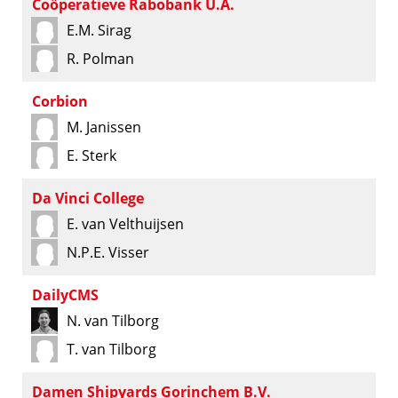
Coöperatieve Rabobank U.A.
E.M. Sirag
R. Polman
Corbion
M. Janissen
E. Sterk
Da Vinci College
E. van Velthuijsen
N.P.E. Visser
DailyCMS
N. van Tilborg
T. van Tilborg
Damen Shipyards Gorinchem B.V.