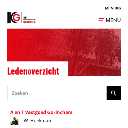
MIJN IKG
MENU
Ledenoverzicht
A en T Vastgoed Gorinchem
J.W. Hoekman