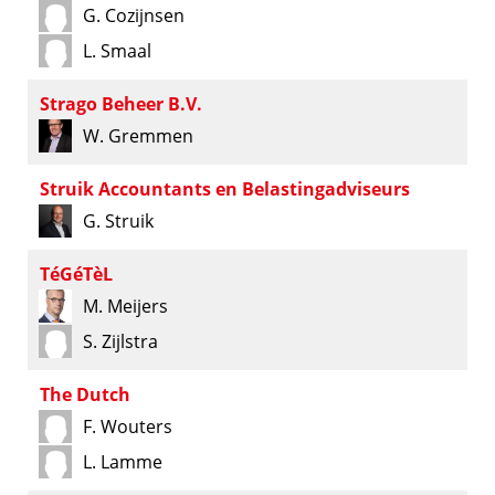
G. Cozijnsen
L. Smaal
Strago Beheer B.V.
W. Gremmen
Struik Accountants en Belastingadviseurs
G. Struik
TéGéTèL
M. Meijers
S. Zijlstra
The Dutch
F. Wouters
L. Lamme