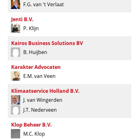
F.G. van 't Verlaat
Jenti B.V.
P. Klijn
Kairos Business Solutions BV
B. Huijben
Karakter Advocaten
E.M. van Veen
Klimaatservice Holland B.V.
J. van Wingerden
J.T. Nederveen
Klop Beheer B.V.
M.C. Klop