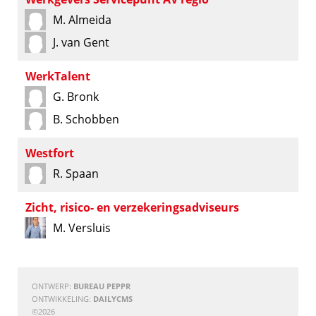
M. Almeida
J. van Gent
WerkTalent
G. Bronk
B. Schobben
Westfort
R. Spaan
Zicht, risico- en verzekeringsadviseurs
M. Versluis
ONTWERP:
BUREAU PEPPR
ONTWIKKELING:
DAILYCMS
©2026