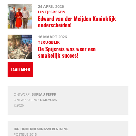
24 APRIL 2026
LINTJESREGEN
Edward van der Meijden Koninklijk
onderscheiden!
16 MAART 2026
TERUGBLIK
De Spijsreis was weer een
smakelijk succes!
LAAD MEER
ONTWERP:
BUREAU PEPPR
ONTWIKKELING:
DAILYCMS
©2026
IKG ONDERNEMINGSVERENIGING
POSTBUS 3015