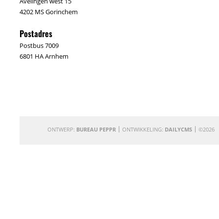
Avelingen west 15
4202 MS Gorinchem
Postadres
Postbus 7009
6801 HA Arnhem
ONTWERP:
BUREAU PEPPR
ONTWIKKELING:
DAILYCMS
©2026