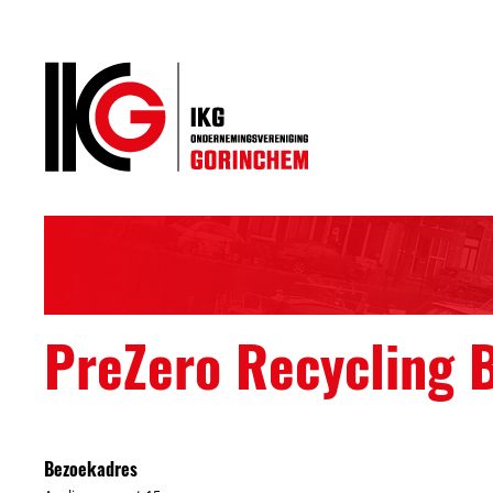
PreZero Recycling B
Bezoekadres