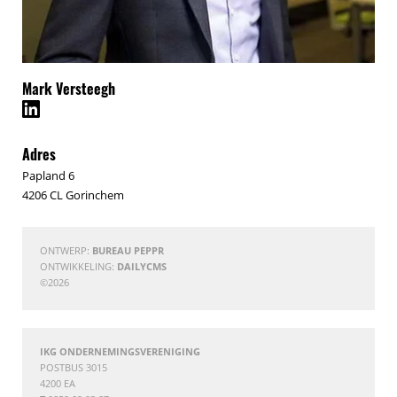
Mark Versteegh
Adres
Papland 6
4206 CL Gorinchem
ONTWERP:
BUREAU PEPPR
ONTWIKKELING:
DAILYCMS
©2026
IKG ONDERNEMINGSVERENIGING
POSTBUS 3015
4200 EA