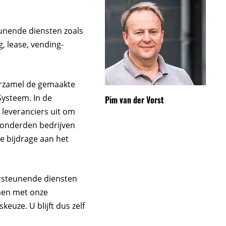
unende diensten zoals
g, lease, vending-
verzamel de gemaakte
Systeem. In de
Pim van der Vorst
 leveranciers uit om
honderden bedrijven
e bijdrage aan het
ersteunende diensten
men met onze
keuze. U blijft dus zelf