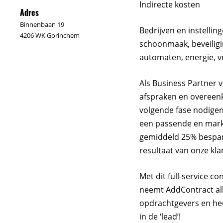
Indirecte kosten
Adres
Binnenbaan 19
Bedrijven en instelli
4206 WK Gorinchem
schoonmaak, beveiligin
automaten, energie, v
Als Business Partner 
afspraken en overeenk
volgende fase nodigen 
een passende en markt
gemiddeld 25% bespari
resultaat van onze kla
Met dit full-service 
neemt AddContract al
opdrachtgevers en heeft
in de ‘lead’!